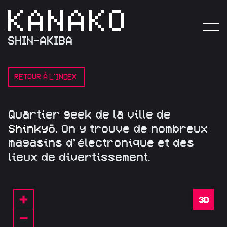
SHIN-AKIBA
RETOUR À L'INDEX
Q
u
a
r
t
i
e
r
g
e
e
k
d
e
l
a
v
i
l
l
e
d
e
S
h
i
n
k
y
ō
.
O
n
y
t
r
o
u
v
e
d
e
n
o
m
b
r
e
u
x
m
a
g
a
s
i
n
s
d
’
é
l
e
c
t
r
o
n
i
q
u
e
e
t
d
e
s
l
i
e
u
x
d
e
d
i
v
e
r
t
i
s
s
e
m
e
n
t
.