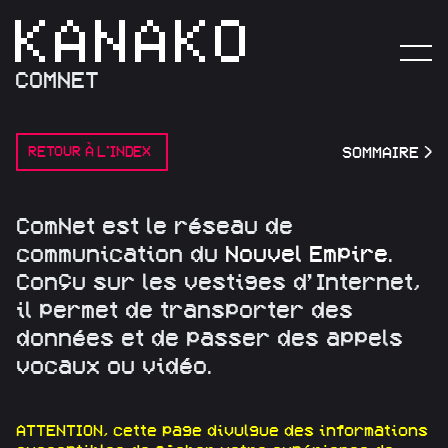
COMNET
RETOUR À L'INDEX
SOMMAIRE
>
C
o
m
N
e
t
e
s
t
l
e
r
é
s
e
a
u
d
e
c
o
m
m
u
n
i
c
a
t
i
o
n
d
u
N
o
u
v
e
l
E
m
p
i
r
e
.
C
o
n
ç
u
s
u
r
l
e
s
v
e
s
t
i
g
e
s
d
’
I
n
t
e
r
n
e
t
,
i
l
p
e
r
m
e
t
d
e
t
r
a
n
s
p
o
r
t
e
r
d
e
s
d
o
n
n
é
e
s
e
t
d
e
p
a
s
s
e
r
d
e
s
a
p
p
e
l
s
v
o
c
a
u
x
o
u
v
i
d
é
o
.
ATTENTION, cette page divulgue des informations