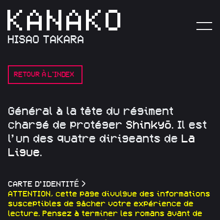
HISAO TAKARA
RETOUR À L'INDEX
G
é
n
é
r
a
l
à
l
a
t
ê
t
e
d
u
r
é
g
i
m
e
n
t
c
h
a
r
g
é
d
e
p
r
o
t
é
g
e
r
S
h
i
n
k
y
ō
.
I
l
e
s
t
l
’
u
n
d
e
s
q
u
a
t
r
e
d
i
r
i
g
e
a
n
t
s
d
e
L
a
L
i
g
u
e
.
CARTE D’IDENTITÉ
>
ATTENTION, cette page divulgue des informations
susceptibles de gâcher votre expérience de
lecture. Pensez à terminer les romans avant de