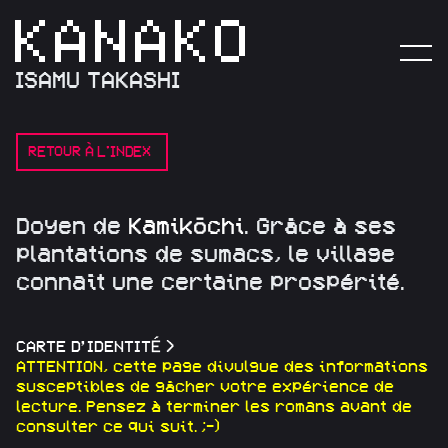
ISAMU TAKASHI
RETOUR À L'INDEX
D
o
y
e
n
d
e
K
a
m
i
k
ō
c
h
i
.
G
r
â
c
e
à
s
e
s
p
l
a
n
t
a
t
i
o
n
s
d
e
s
u
m
a
c
s
,
l
e
v
i
l
l
a
g
e
c
o
n
n
a
î
t
u
n
e
c
e
r
t
a
i
n
e
p
r
o
s
p
é
r
i
t
é
.
CARTE D’IDENTITÉ
>
ATTENTION, cette page divulgue des informations
susceptibles de gâcher votre expérience de
lecture. Pensez à terminer les romans avant de
consulter ce qui suit. ;-)