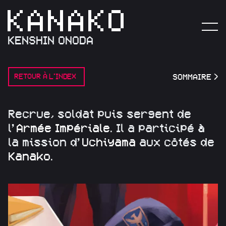
KENSHIN ONODA
RETOUR À L'INDEX
SOMMAIRE
>
R
e
c
r
u
e
,
s
o
l
d
a
t
p
u
i
s
s
e
r
g
e
n
t
d
e
l
’
A
r
m
é
e
I
m
p
é
r
i
a
l
e
.
I
l
a
p
a
r
t
i
c
i
p
é
à
l
a
m
i
s
s
i
o
n
d
’
U
c
h
i
y
a
m
a
a
u
x
c
ô
t
é
s
d
e
K
a
n
a
k
o
.